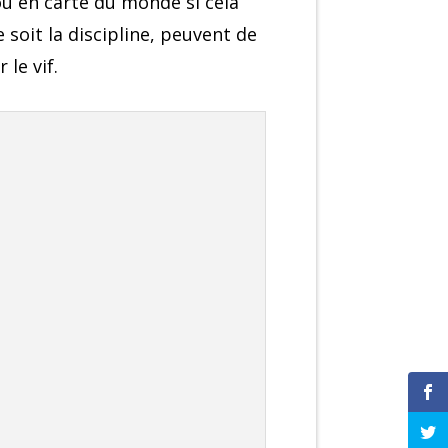
u en carte du monde si cela
 soit la discipline, peuvent de
le vif.